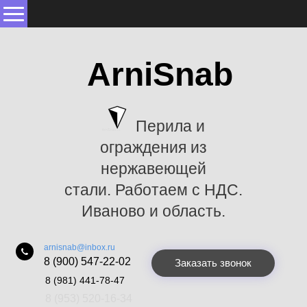
ArniSnab
Перила и
ограждения из
нержавеющей
стали. Работаем с НДС.
Иваново и область.
arnisnab@inbox.ru
8 (900) 547-22-02
Заказать звонок
8 (981) 441-78-47
8 (953) 520-16-34